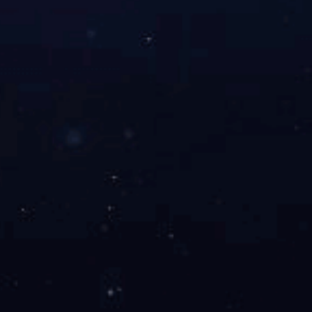
520KW重庆康明斯发电机组
550KW重庆康明斯发电机组
首页
上一页
4
5
6
7
8
9
10
11
下一页
尾页
电话：0523-86569635
手机：13901433196
联系人：唐先生
邮箱：tzffdl@cnffdl.com
地址：泰州市海陵区苏陈通扬西路308号