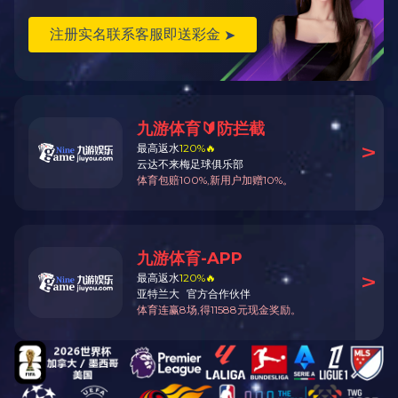
220KW东风康明斯发电机组
250KW东风康明斯发电机组
300KW东风康明斯发电机组
350KW东风康明斯发电机组