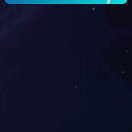
320KW重庆康明斯发电机组
360KW重庆康明斯发电机组
400KW重庆康明斯发电机组
460KW重庆康明斯发电机组