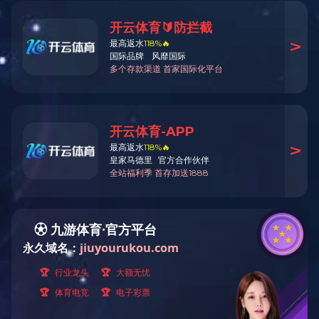
分类导航

星空体育入口_星空（中国）体育网
180KW东风康明斯发电机组
200KW东风康明斯发电机组