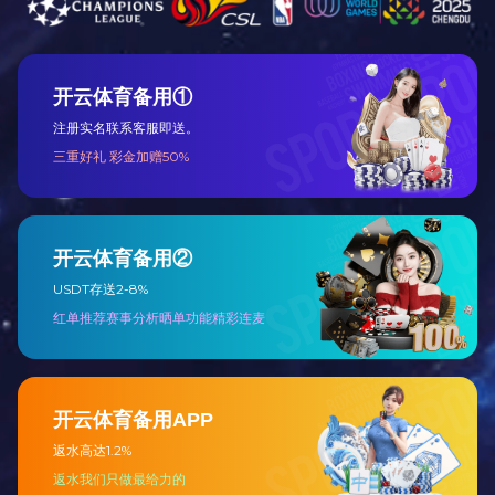
400KW东风康明斯发电机组
450KW东风康明斯发电机组
200KW重庆康明斯发电机组
220KW重庆康明斯发电机组