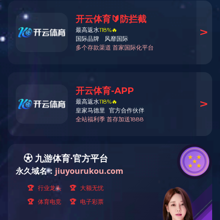
分类导航

帕金斯系列
7KW帕金斯发电机组
10KW帕金斯发电机组