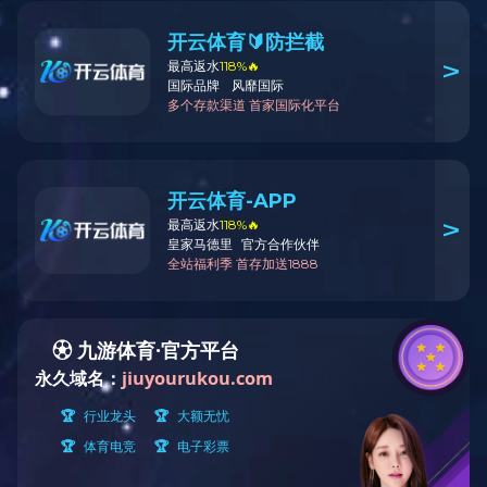
分类导航

星空体育入口_星空（中国）体育网
250KW沃尔沃发电机组
280KW沃尔沃发电机组