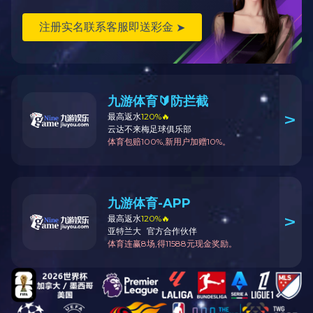
300KW沃尔沃发电机组
330KW沃尔沃发电机组
360KW沃尔沃发电机组
400KW沃尔沃发电机组