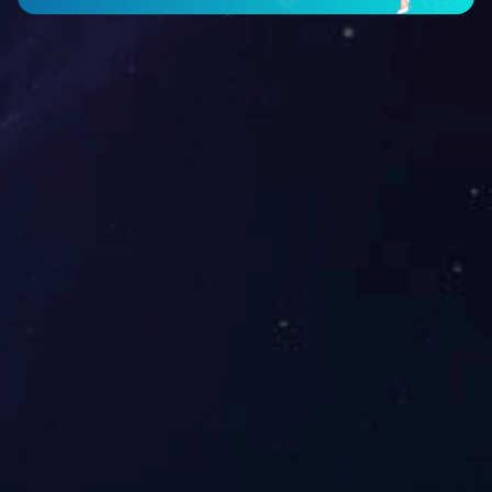
640KW奔驰发电机组
730KW奔驰发电机组
800KW奔驰发电机组
900KW奔驰发电机组