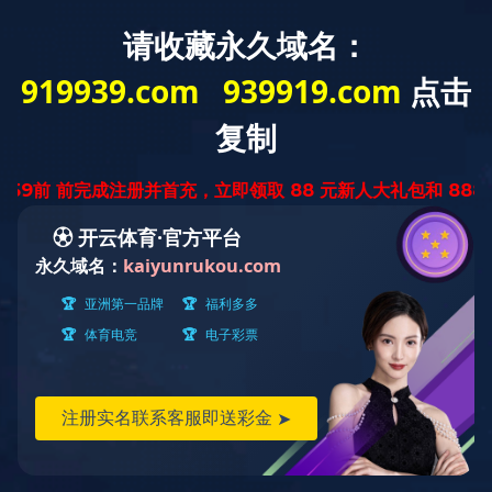
首页
关于我们
星空体育入口_星空（中国）体育
星空体育入口_星空（中国）体育网
网
特殊定制
星空体育入口_星空（中国）体育网
服务支持
当前位置:
首页
/
产品分类
/
新闻动态
星空体育入口_星空（中国）体育网
联系我们