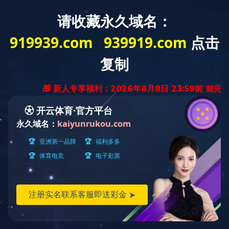
首页
关于我们
星空体育入口_星空（中国）体育
星空体育入口_星空（中国）体育网
网
特殊定制
星空体育入口_星空（中国）体育网
服务支持
当前位置:
首页
/
应用案例 / 矿山
新闻动态
联系我们