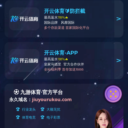
分类导航

解决方案：
锋发为矿山的钻探、开采等提供稳定可靠的电源，机组设有
外部加油系统，并配备带锁功能；同时配置大油箱，可满足
12-24小时运行。
行业特性：
矿山一般包括一个或几个露天采场、矿井和坑口，以及保证
生产所需要的各种辅助车间。发电机组通常作为主用电源，
要求供电时间长，安全，易操作。
产品要求：