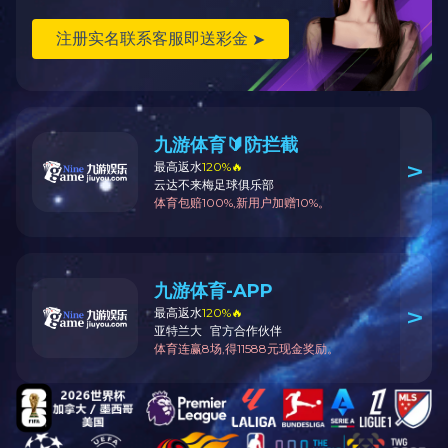
730KW奔驰发电机组
800KW奔驰发电机组
900KW奔驰发电机组
1000KW奔驰发电机组