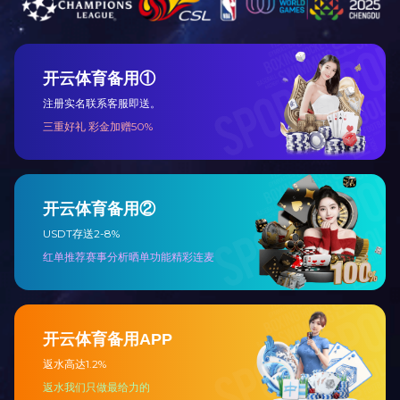
上一篇
康明斯KTA38-G2两台机组并机成功
下一篇
2台500KW无动柴油发电机组生产完备
电话：0523-86569635
手机：13901433196
联系人：唐先生
邮箱：tzffdl@cnffdl.com