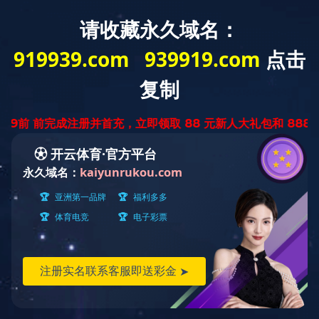
首页
关于我们
新闻动态
星空体育入口_星空（中国）体育网
特殊定制
星空体育入口_星空（中国）体育网
服务支持
当前位置:
首页
/
公司新闻
/
博杜安640KW静音机组完美
新闻动态
联系我们