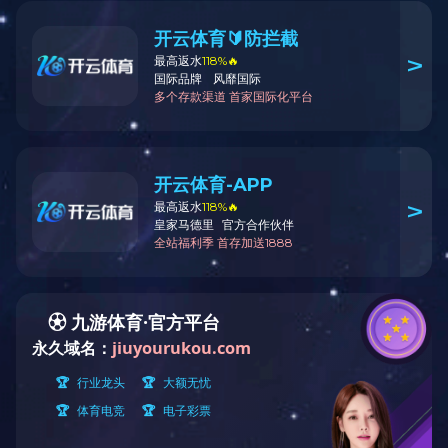
博杜安640KW静音机组完美出嫁
发布时间：
2021-07-27
潍柴博杜安
柴油发电机组
是我公司采用潍柴动力博杜
安柴油机12M26D792E200发动机配套锋发无刷全铜发
电机组装而成。此款发电机组用博杜安发动机额定功