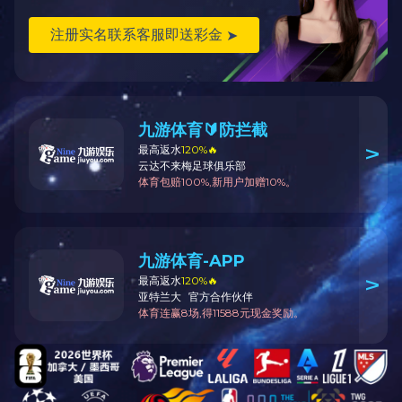
率为720KW，备用功率为792KW，组装成额定功率为
640KW，额定电流1153A，频率50HZ，转速1500转/分
的
潍柴发电机
组。博杜安柴油机为潍柴动力和法国博
杜安公司合作生产的发动机，此发动机的特点是：功
率足，体积小，结构紧凑，油耗低，噪音小，已经越
来越受到广大用户的青睐。锋发640KW博杜安发电机
组另外加装了符合环保要求的尾气净化装置，再加装
上3mm厚的静音箱，底座带有8小时油箱，使用起来真
正的能够达到环保，静音。今天，这一款发电机组经
过我们工厂的严格的测试，终于可以完美出嫁了。下
图为机组出厂照片。